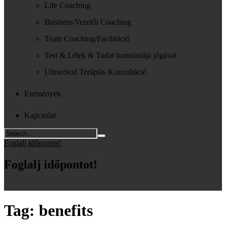
Life Coaching
Business/Vezetői Coaching
Team Coaching/Facilitáció
Test & Lélek & Tudat harmóniája jógával
Ultrarövid Terápiás Konzultáció
Események
Kapcsolat
Foglalj időpontot!
Foglalj időpontot!
Tag:
benefits