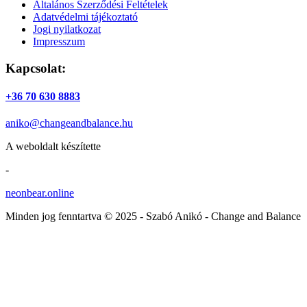
Általános Szerződési Feltételek
Adatvédelmi tájékoztató
Jogi nyilatkozat
Impresszum
Kapcsolat:
+36 70 630 8883
aniko@changeandbalance.hu
A weboldalt készítette
-
neonbear.online
Minden jog fenntartva © 2025 - Szabó Anikó - Change and Balance