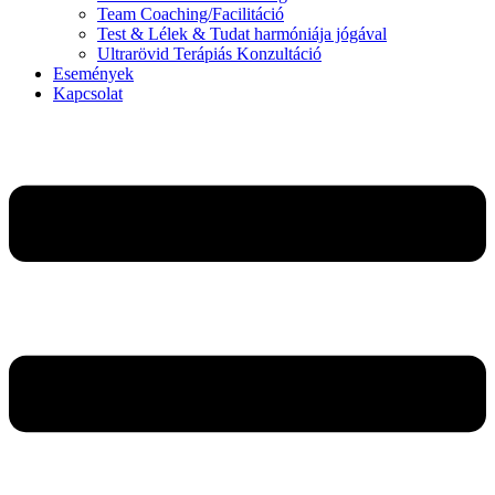
Team Coaching/Facilitáció
Test & Lélek & Tudat harmóniája jógával
Ultrarövid Terápiás Konzultáció
Események
Kapcsolat