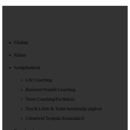
Főoldal
Rólam
Szolgáltatások
Life Coaching
Business/Vezetői Coaching
Team Coaching/Facilitáció
Test & Lélek & Tudat harmóniája jógával
Ultrarövid Terápiás Konzultáció