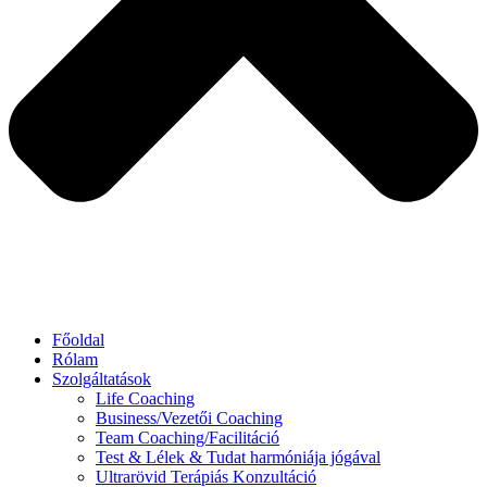
Főoldal
Rólam
Szolgáltatások
Life Coaching
Business/Vezetői Coaching
Team Coaching/Facilitáció
Test & Lélek & Tudat harmóniája jógával
Ultrarövid Terápiás Konzultáció