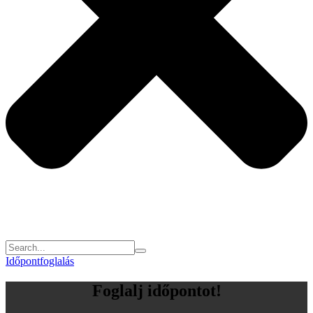
Időpontfoglalás
Foglalj időpontot!