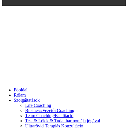
Főoldal
Rólam
Szolgáltatások
Life Coaching
Business/Vezetői Coaching
Team Coaching/Facilitáció
Test & Lélek & Tudat harmóniája jógával
Ultrarövid Terápiás Konzultáció