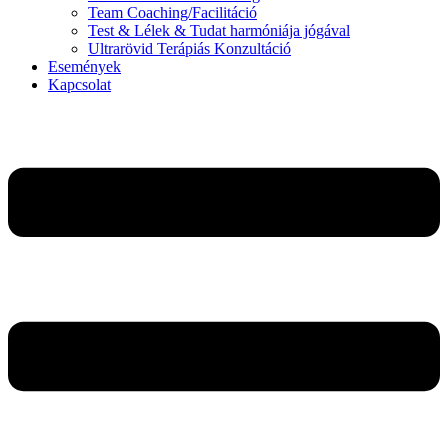
Team Coaching/Facilitáció
Test & Lélek & Tudat harmóniája jógával
Ultrarövid Terápiás Konzultáció
Események
Kapcsolat