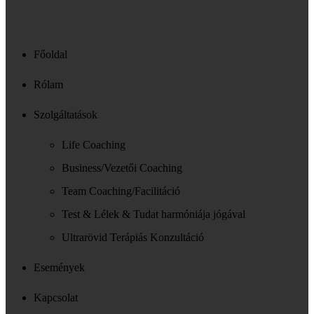
Főoldal
Rólam
Szolgáltatások
Life Coaching
Business/Vezetői Coaching
Team Coaching/Facilitáció
Test & Lélek & Tudat harmóniája jógával
Ultrarövid Terápiás Konzultáció
Események
Kapcsolat