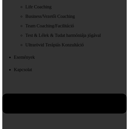
Life Coaching
Business/Vezetői Coaching
Team Coaching/Facilitáció
Test & Lélek & Tudat harmóniája jógával
Ultrarövid Terápiás Konzultáció
Események
Kapcsolat