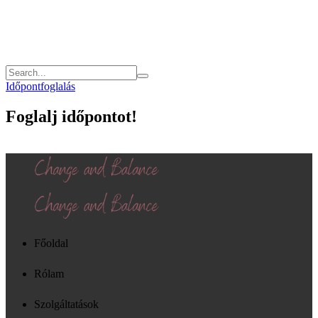
Időpontfoglalás
Foglalj időpontot!
Főoldal
Rólam
Szolgáltatások