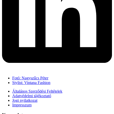
Fotó: Nagyszűcs Péter
Stylist: Vintana Fashion
Általános Szerződési Feltételek
Adatvédelmi tájékoztató
Jogi nyilatkozat
Impresszum