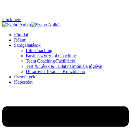
Click here
Főoldal
Rólam
Szolgáltatások
Life Coaching
Business/Vezetői Coaching
Team Coaching/Facilitáció
Test & Lélek & Tudat harmóniája jógával
Ultrarövid Terápiás Konzultáció
Események
Kapcsolat