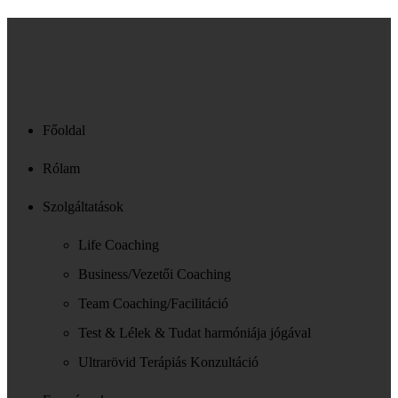
Főoldal
Rólam
Szolgáltatások
Life Coaching
Business/Vezetői Coaching
Team Coaching/Facilitáció
Test & Lélek & Tudat harmóniája jógával
Ultrarövid Terápiás Konzultáció