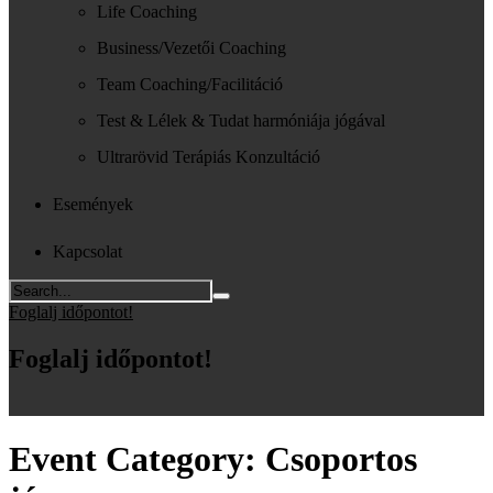
Life Coaching
Business/Vezetői Coaching
Team Coaching/Facilitáció
Test & Lélek & Tudat harmóniája jógával
Ultrarövid Terápiás Konzultáció
Események
Kapcsolat
Foglalj időpontot!
Foglalj időpontot!
Event Category:
Csoportos