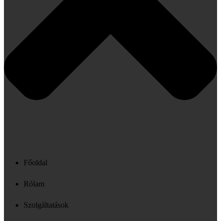
Főoldal
Rólam
Szolgáltatások