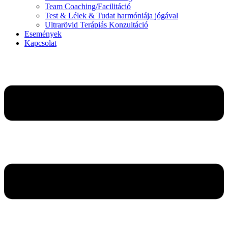
Team Coaching/Facilitáció
Test & Lélek & Tudat harmóniája jógával
Ultrarövid Terápiás Konzultáció
Események
Kapcsolat