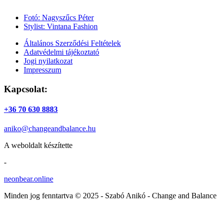
Fotó: Nagyszűcs Péter
Stylist: Vintana Fashion
Általános Szerződési Feltételek
Adatvédelmi tájékoztató
Jogi nyilatkozat
Impresszum
Kapcsolat:
+36 70 630 8883
aniko@changeandbalance.hu
A weboldalt készítette
-
neonbear.online
Minden jog fenntartva © 2025 - Szabó Anikó - Change and Balance